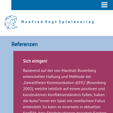
Referenzen
Sich einigen!
Basierend auf der von Marshall Rosenberg
entwickelten Haltung und Methode der
„Gewaltfreien Kommunikation (GFK)“ (Rosenberg
2002), welche letztlich auf einem positiven und
konstruktiven Konfliktverständnis fußen, haben
die Autor*innen ein Spiel mit zweifachem Fokus
entwickelt. So kann es einerseits in aktuellen
Konflikt- bzw. Streitsituationen zwischen Kindern