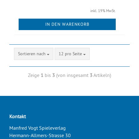
inkl. 19% MwSt.
IN DEN WARENKORB
Sortieren nach
12 pro Seite
Zeige
1
bis
3
(von insgesamt
3
Artikeln)
Kontakt
Manfred Vogt Spieleverlag
Hermann-Allmers-Strasse 30